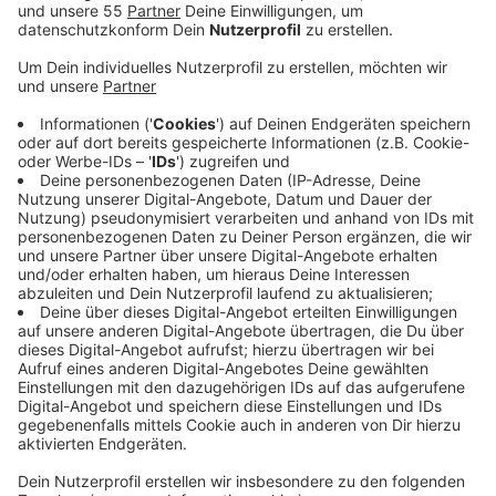
der Fahrbahn weg kam. Ein Autofahrer hatte das
augenscheinlich verletzte Tier gegen 8:30 Uhr
bemerkt und die Polizei alarmiert.
Veröffentlicht:
Mittwoch, 04.12.2019 18:06
Anzeige
"Bewaffnet" mit einer Decke und einem Karton hatten
die Beamten den Greifvogel einfangen können.
Zunächst war der junge Mäusebussard auf der
Mettmanner Wache untergebracht. MIttlerweile ist
das Tier in eine Remscheider Auffangstation gebracht
worden. Hier wird das Tier jetzt aufgepäppelt und
später wieder freigelassen. Experten gehen davon aus,
dass der Greifvogel gegen ein Schild oder ein
fahrendes Auto geflogen ist - und dabei die
Orientierung verlor. Der Mäusebussard habe aber