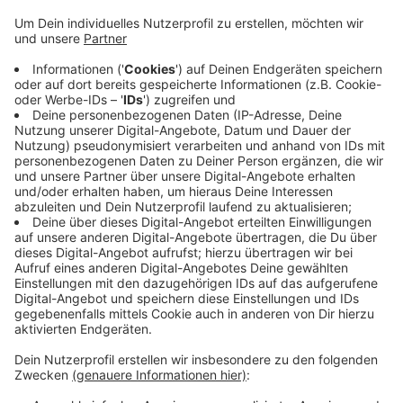
Anzeige
Demnach sitzt der 22-Jährige in U-Haft. Er sei bereits
am 12. Oktober am Flughafen Stansted
festgenommen worden, teilte Scotland Yard mit. Die
britische Polizei beschuldigt den Deutschen, in fünf
Fällen terroristische Propaganda-Videos verbreitet zu
haben.
Nach Spiegel-Informationen bleibt der mutmaßliche
Islamist, der Kontakte nach Ratingen haben soll,
vorerst in Haft.
Anzeige