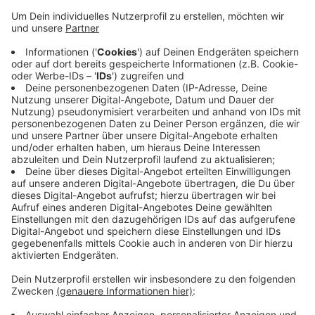
Anzeige
Seit Anfang Mai dieses Jahres hat die Hildener
Feuerwehr einen Rettungswagen samt Besetzung an
der Furtwängler Straße 2 stationiert. Mit der
Verteilung auf verschiedene Standorte werden die
Kontakte auf der Feuerwache und damit das Risiko
einer Corona-Infektion minimiert, heißt es aus Hilden.
So lange die Pandemie andauert, wird die temporäre
Außenstelle aufrechterhalten.
Anzeige