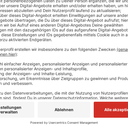
Im Kreis Mettmann sei es leicht am öffentlichen Leb
Instituts für Bevölkerung und Entwicklung und der 
und kreisfreie Städte untersucht und verglichen. Da
berücksichtigt: Steuereinnahmen, Hartz-IV-Quoten,
Abwanderung, schnelles Internet, Infrastruktur und 
abgeschnitten haben Städte unter anderem im Ruhrg
Anzeige