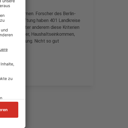
en teilzunehmen. Forscher des Berlin-
Wüstenrot-Stiftung haben 401 Landkreise
bei wurden unter anderem diese Kriterien
 Schulabbrecher, Haushaltseinkommen,
Lebenserwartung. Nicht so gut
ebiet.