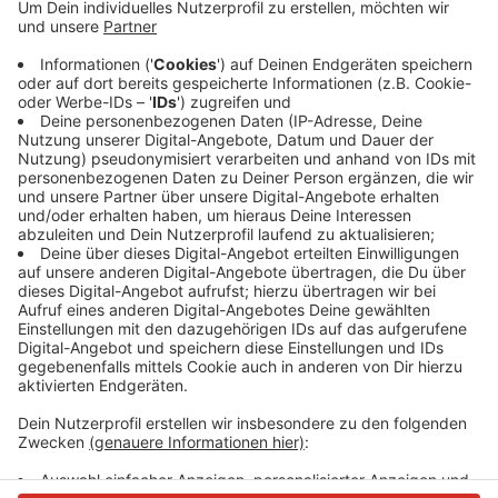
Bei Sondierungsarbeiten des
Kampfmittelräumdienstes sind mindestens zwei Kabel
beschädigt worden, teilt die Stadt Monheim mit. Die
Reparaturarbeiten haben schon begonnen; werden
aber voraussichtlich bis zum Nachmittag andauern.
Die Sondierungsarbeiten finden routinemäßig statt -
und zwar auf dem Baugrundstück für das künftige
Mo.Ki-Zentrum an der Heinestraße.
Anzeige
Anzeige