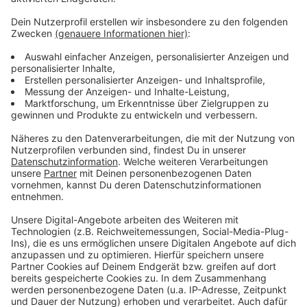
Kreis nutzt sein Eigenkapital, was die Städte
bevorzugen. Sie verweisen auf rund 140 Millionen Euro
Eigenkapital und haben sich mit einem Schreiben an
den Landrat gewandt. Auch die schwindelerregenden
Gewerbesteuer-Einbrüche in Monheim würden bald alle
Städte im Kreis mehr belasten. Der Kreis rechnet
dagegen herunter: Über 20 Jahre wären es nur 1,5
Millionen Euro pro Jahr, verteilt auf zehn Städte. Nutzt
der Kreis Eigenkapital, müsse er für künftige
Investitionen eventuell Kredite aufnehmen, was die
Kreisumlage wiederum erhöhen könnte.
Anzeige
Anzeige