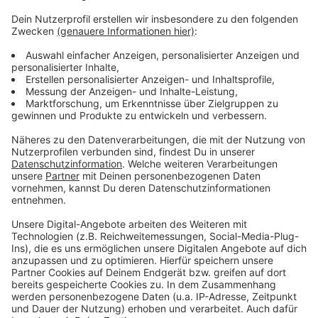
Die Infos der Verkehrsgesellschaft der Stadt Velbert
(VGV) finbdet ihr
hier
.
Die Infos der Ruhrbahn findet ihr
hier
.
Die Rheinbahn wird auf ihrer
Homepage
informieren.
Anzeige
Anzeige