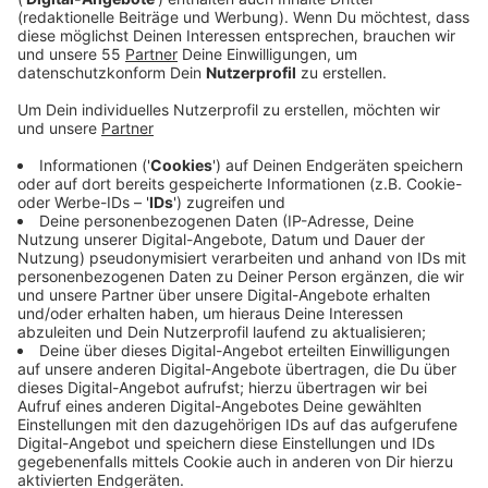
Anzeige
Bei der Rheinbahn, den Bahnen der Stadt Monheim, der
Ruhrbahn und der Verkehrsgesellschaft der Stadt
Velbert müssen sich Pendler auf Einschränkungen
einstellen. Das betrifft auch einzelne Schulbusfahrten.
Die WSW Mobil, also die Wuppertaler Stadtwerke,
werden sich an der Aktion wohl nicht beteiligen. Die
Beschäftigten seien nicht zum Streik aufgerufen
worden. Grund seien die Feierlichkeiten zum 125-
jährigen Schwebebahnjubiläum, so die WSW.
Anzeige
Die Infos von den Bahnen der Stadt Monheim findet ihr
hier
.