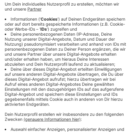
Auf der Kreuzung Duisburger Straße Ecke Sternstraße
waren die beiden Bahnen aus bislang ungeklärter
Ursache zusammengestoßen, berichtet die Feuerwehr.
Beide Fahrzeuge hatten sich dadurch ineinander
verkeilt. Von den rund 40 Fahrgästen wurde niemand
verletzt. Wieso die beiden Straßenbahnen
zusammengestoßen sind, versucht jetzt die Polizei zu
klären.
Anzeige
Anzeige