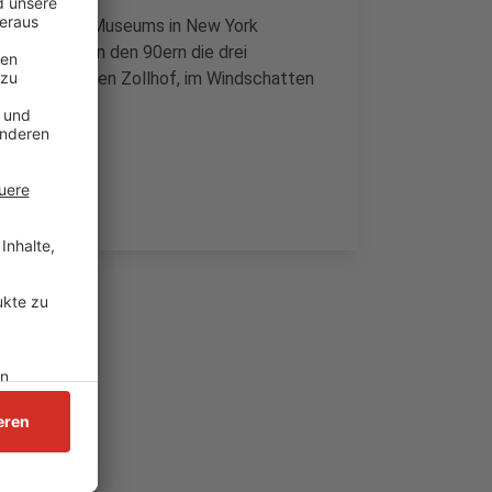
 Guggenheim-Museums in New York
-Architekt in den 90ern die drei
äude Am Neuen Zollhof, im Windschatten