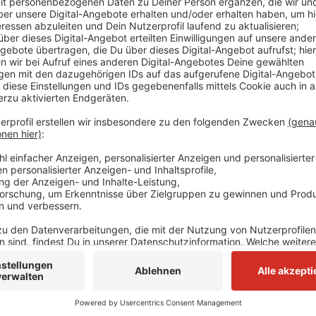
Gehry wurde unter anderem durch den Entwurf des
bekannt. Im Düsseldorfer Medienhafen schuf der Star
bekannten - und nach ihm benannten - schrägen Geb
des Rheinturms.
Anzeige