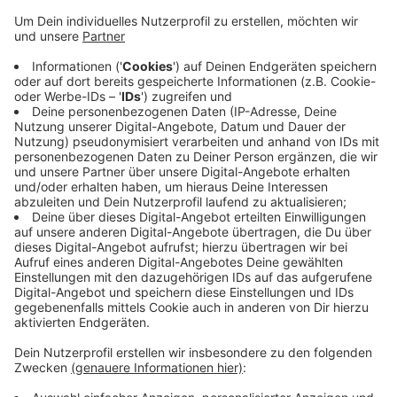
Das bietet eine sieben Kilometer lange
Rundstrecke
mit Audioführer an. Es geht vorbei an Baudenkmälern
und besonderen Gebäuden, zum Beispiel das
Stadttheater oder die Kirche St. Peter&Paul.
Die Läufer bekommen beim Sport Informationen zu
den einzelnen Stationen aufs Ohr. Die Routen sind
Online und per App abrufbar. Es gibt auch Angebote für
Düsseldorf oder Wuppertal.
"Sight Running NRW" ist ein Projekt der
Architektenkammer NRW und dem Landessportbund.
Anzeige