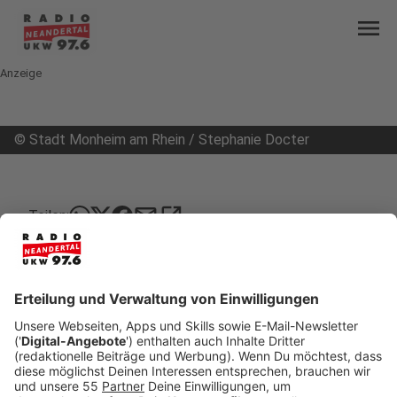
menu
Anzeige
©
Stadt Monheim am Rhein / Stephanie Docter
mail
open_in_new
Teilen:
Stadtarchiv bekommt neue
Privatsammlung zu 1. FC Monheim
Ein Stück Monheimer Sportgeschichte hat jetzt
eine neue, dauerhafte Heimat im Stadtarchiv.
Veröffentlicht:
Dienstag, 17.03.2026 07:56