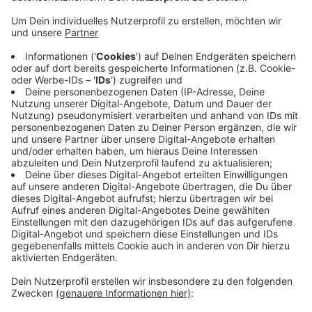
Anzeige
Am Schloss Hardenberg in Velbert läuft der Umbau zu
einem Naturerlebnisszentrum. Jetzt können sich
Interessierte über den Stand des Umbaus imformieren.
Dazu lädt die Stadt Velbert kommenden Dienstag
(21.11.) ein. Dann wollen Vertreter der Stadt um
Bürgermeister Lukrafka und Fachplaner das künftigte
Konzept für das Schloss Hardenberg vorstellen.
Außerdem soll es exklusive Baustellenführungen durch
das Herrenhaus geben. Die Veranstaltung findet
zwischen 16:00 und 18:00 Uhr statt.
Anzeige