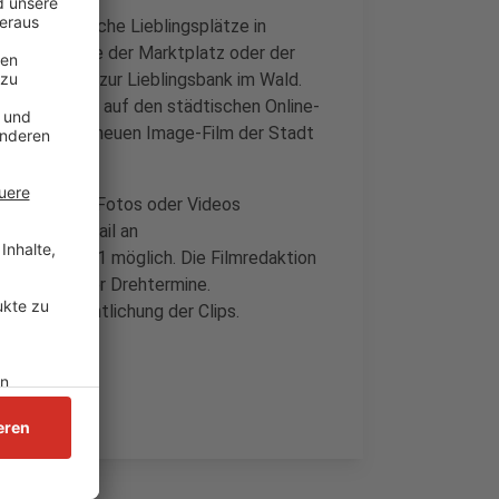
auf, persönliche Lieblingsplätze in
nte Orte wie der Marktplatz oder der
elplatz bis zur Lieblingsbank im Wald.
ach und nach auf den städtischen Online-
nde sogar im neuen Image-Film der Stadt
hrieben und Fotos oder Videos
ahme per E-Mail an
2102/550-1051 möglich. Die Filmredaktion
gen möglicher Drehtermine.
zur Veröffentlichung der Clips.