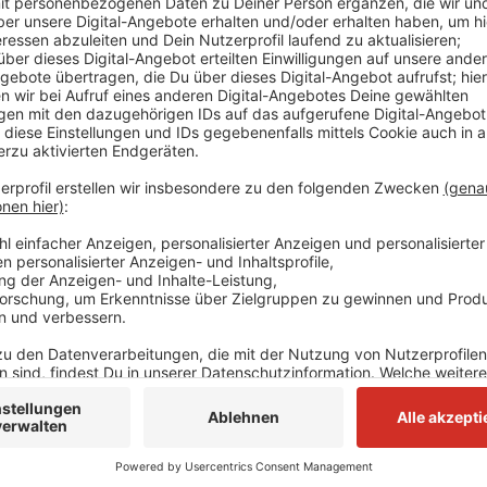
Unter dem Motto "Lieblingsorte" ruft die Stadt dazu 
Ratingen vorzustellen. Gesucht werden sowohl bekan
Poensgenpark als auch versteckte Juwelen – vom Spi
Die eingesendeten Clips werden schon dieses Jahr n
Kanälen veröffentlicht. Einige Szenen könnten am E
landen.
Über ein
Online-Formular
können Lieblingsorte besc
hochgeladen werden. Alternativ ist die Kontaktaufn
lieblingsorte@ratingen.de oder telefonisch unter 0
wählt aus den Einsendungen aus und meldet sich we
Voraussetzung für die Teilnahme ist die Zustimmung 
Anzeige