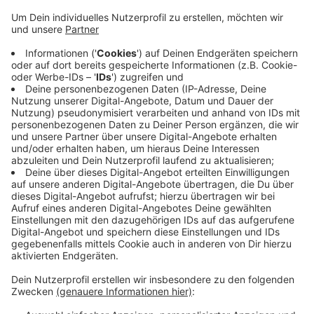
Anzeige
Das hat die Stadt Mettmann jetzt mitgeteilt. Sie hat
auf ihrer Homepage alle wichtigen Nummern
aufgelistet. Zudem gibt es für medizinische Fragen
zum Corona-Virus nach wie vor die Hotline des
Kreisgesundheitsamtes. Das erreicht ihr unter der
Nummer
02104 / 99 35 35
(montags bis freitags von 8
bis 17 Uhr und samstags und sonntags von 10 bis 13
Uhr).
Anzeige