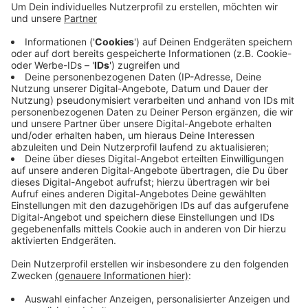
dürfen sich auf ein besonderes Flutlichtspiel
freuen, heißt es von der SSVg Velbert. Der VfB
Hilden empfängt seinen Achtelfinalgegner einen
Tag später in der Hildener Bezirkssportanlage "Am
Bandsbusch". Anpfiff ist am 12. Oktober um 14 Uhr
30. Tickets für beide Niederrheinpokal-Spiele gibt
es ab Dienstag (1. Oktober) zu kaufen.
Veröffentlicht:
Sonntag, 29.09.2024 09:54
Anzeige
Anzeige