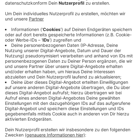
mit.
Veröffentlicht:
Dienstag, 23.02.2021 15:18
Anzeige
Schwertfeger war erst in der vergangenen Saison nach
Velbert gekommen. Er werde der Mannschaft aber
erhalten bleiben. So werde der 32-jährige künftig zwei
Jugendmannschaften trainieren - die U19-
Niederrheinligamannschaft und die E-Junioren.
Schwertfeger wird auch organisatorische Aufgaben in
der Jugendabteilung übernehmen. Die SSVg Velbert
ist überzeugt, mit Schwerfeger einen wichtigen
Grundstein für die Weiterentwicklung der
Vereinsjugend gelegt zu haben.
Anzeige