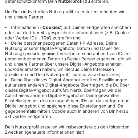
Veröffentlicht:
Montag, 22.04.2024 10:43
Anzeige
Der Rundkurs fürs Radfahren geht durch´s
Mettmanner Stadtgebiet bis zum Ortseingang
Wülfrath. Wendepunkt ist an der Ostangente. Der
Rundkurs muss bei der Sprintstrecke zweimal und bei
der Kurzdistanz viermal absolviert werden. Die
Radstrecke ist komplett abgesperrt. Auch in der
Mettmanner Innenstadt gibt es bis 13 Uhr
Einschränkungen wegen des Duathlons. Alle Infos zu
dem Sportevent findet ihr
hier
.
Anzeige