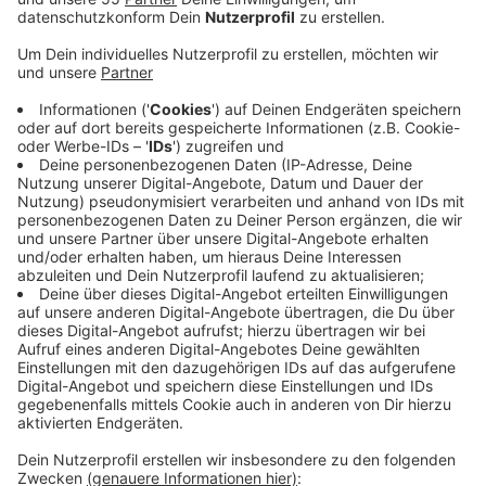
Anzeige
Sie arbeitet von heute Abend 22 Uhr bis morgen früh 5
Uhr an der Eisenbahnbrücke auf der Ratinger Straße.
Sie soll Instand gesetzt werden.
Die über 100 Jahre alte Eisenbahnbrücke hält dem
Verkehr, der über die Jahre hinweg stark zugenommen
hat, nicht mehr Stand. Seit der Öffnung des neuen
A44-Teilstücks klagen Anwohner darüber, dass der
Verkehr nochmal massiv zugenommen hat. Die Brücke
zumindest hält dem kaum Stand. Ende 2017 hatten
sich starke Risse gebildet und an einigen Stellen war
das Mauerwerk herausgedrückt worden. Deshalb
wurde die Brücke verstärkt. Das soll nächsten Monat
auch nochmal geschehen, damit dann ab August auch
wieder LKW über die Brücke fahren dürfen.