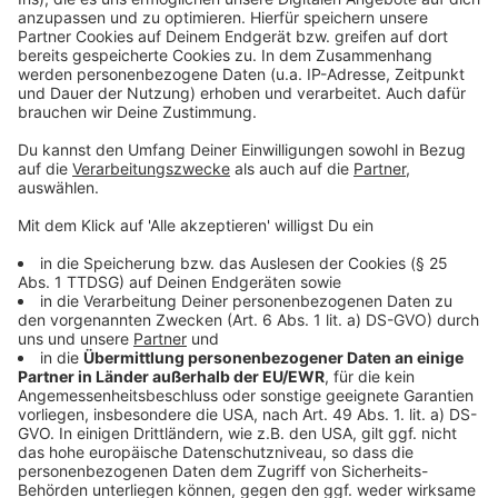
Düsseldorf-Gerresheim und Mettmann - es ist aber ein
Schienenersatzverkehr mit Bussen eingerichtet. Für
Auto- und Radfahrer ist die Straße durch das
Neandertal zwischen Erkrath und Neandertalmuseum
gesperrt - also die Mettmanner Straße. Da müsst Ihr
aktuell den Umweg über die Hochdahler Straße bis
zum Museum nehmen. Der Brand ist inzwischen soweit
gelöscht, aus der Regiobahn steigt allerdings noch viel
Rauch auf. Es wird vor Gerüchen im Bereich Erkrath
gewarnt, Gesundheitsgefahr besteht demnach aber
nicht.
Anzeige