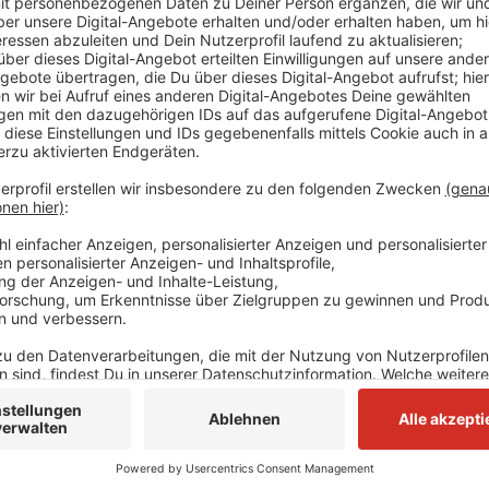
Anzeige
Durch die Kürzung würden aber Qualität und Nutzen d
zumal die nötigen Kosten dafür zum Teil stark gestie
findet seit 1996 regelmäßig statt und erfährt regio
Von mehreren Seiten wird gefordert, eine Förderung
erhalten - von den Veranstaltern selbst in einem offe
auch von den Ratsfraktionen der Grünen und der Hild
Anzeige