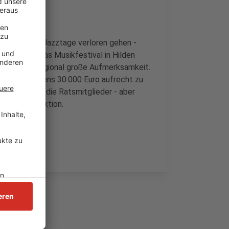
er Hildener Jazztage verloren gehen -
gen seien. Das Musikfestival in Hilden
nal und überregional große Aufmerksamkeit.
 von wenigstens 30.000 Euro aufrecht zu
nen Brief an die Ratsmitglieder - aber
ener Bürgeraktion.