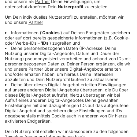
Der Mann muss sich nun vor einem Haftrichter
verantworten, melden die zuständige
Staatsanwaltschaft und Polizei aus Wuppertal. Der
38-Jährige war dem Bundeskriminalamt schon im
Oktober durch ein kinderpornografisches Bild im
Internet aufgefallen. Die weiteren Ermittlungen
führten dann zu der Wohnung des Solingers. Dort
wurden verschiedene Datenträger sichergestellt. Bei
deren Auswertung sind die Ermittler jetzt auf Foto
gestoßen, das den Verdacht auf sexuellen Missbrauch
der heute 12-jährige Tochter begründet. Parallel zu
der Festnahme auf dem Rösrather Campingplatz
durchsuchten die Ermittler noch einmal die Wohnung
des Mannes - und stellten weitere Datenträger sicher.
Die Frau des Solingers wurde vernommen. Die beiden
Kinder des Paares sind jetzt in der Obhut des
Jugendamtes.