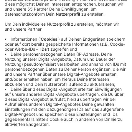
Anzeige
Das Verbot gilt am Samstag von 20 Uhr bis Sonntag
um 6 Uhr für alle Feuerwerkskörper der Kategorie F2.
Wunderkerzen oder Bodenfeuerwirbel sind also
beispielsweise erlaubt. Die Stadt will damit die Anzahl
von Verletzungen durch falschen Gebrauch von
Feuerwerk reduzieren. Kontrollstellen werde es nicht
geben. An den Grenzen des Verbotsgebiets, etwa der
Ratinger Straße oder der Heinrich-Heine-Allee, werden
aber Schilder angebracht und Polizei und Ordnungsamt
werden in der Altstadt Streife gehen, so die Stadt.
Anzeige