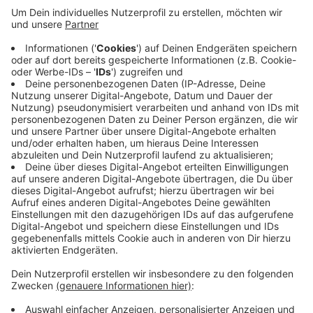
Das Direkt-Mandat hatten sich die CDU-Kandidaten
Claudia Schlottmann; Christian Untrieser, Jan Heinisch
und Martin Straesser geholt. Die Ratinger SPD-
Landtagsabgeordnete Elisabeth Müller-Witt bleibt
über ihren Listenplatz im Landtag. Ebenso Dirk Wedel
von der FDP. Neu im Landtag dabei ist die Grünen-
Politikerin Ina Besche-Krastl. ebenfalls über ihren
Listenplatz. Sie war für Mettmann, Erkrath, Haan und
Hilden angetreten.
Anzeige