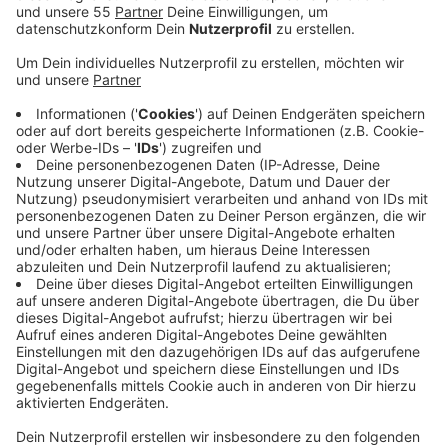
Veröffentlicht:
Montag, 12.09.2022 15:58
Anzeige
Ihnen wird nun gefährliche Körperverletzung und
Betrug vorgeworfen, nachdem drei Patienten
erhebliche Probleme nach der Haar-OP hatten. Die
Angeklagten sollen den Männer aus Braunschweig und
Bremen die Haare in einer Hinterhof-Klinik teils ohne
Betäubung transplantiert haben - für jeweils 2.000
Euro. Einer der Patienten war anschließend mehrfach
bewusstlos geworden, alle drei litten unter Schmerzen
und Blutungen. Die Behandlung eines weiteren
Patienten wurde offenbar durch die Polizei beendet.
Den angeklagten Schwestern wird gefährliche
Körperverletzung und Betrug vorgeworfen.