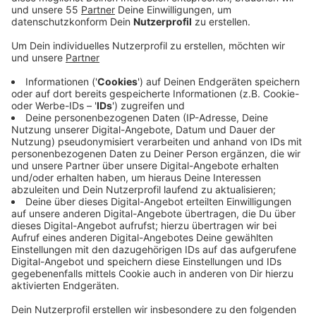
Rathaus.
Veröffentlicht:
Sonntag, 03.11.2024 08:30
Anzeige
Eigentlich sollten die Sanierungsarbeiten dann mit dem
Ende der Herbstferien fertig sein. Es wurden allerdings
noch mehr Mängel an der der Wärmedämmung
festgestellt. Hinzu kommen Lieferverzögerungen bei
den Fensterbänken. Die Stadt Hilden geht davon aus,
dass die Fassadenarbeiten erst bis Ende des Jahres
abgeschlossen sein werden. Wenn das Wetter den