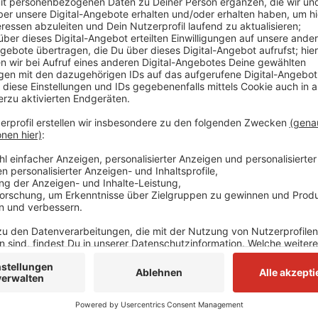
Morgen (25.08.) soll die Zufahrt zum Mannesmannufe
Die soll laut der Stadt Düsseldorf aber erst in Bet
ausführlich über ihre Nutzung informiert wurden. Bis 
Haroldstraße und Neusser Straße aus weiterhin zu de
18 Uhr am Wochenende ab 11 Uhr.
Anzeige