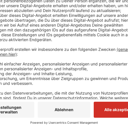
Mit einem Durchsuchungsbeschluss konnte sie nach 
Fahrzeuge sicherstellen, die zur internationalen Fa
Fahrzeuge der Marke Land Rover, die alle in Frankre
järhigen Tatverdächtigen wird gewerbsmäßige Hehler
Gegen ihn wurde ein entsprechendes Verfahren einge
Anzeige