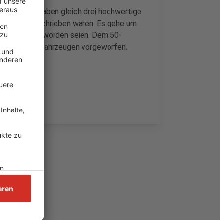
eigenen Angaben gleich drei hochwertige
hndung ausgeschrieben waren. Es gehe um
ich gestohlen worden seien. Dem 50-
ei mit Kraftfahrzeugen vorgeworfen.
leitet.