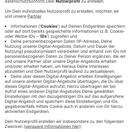
Anzeige
In Mettmann läuft der diesjährige Schaufenster-
Wettbewerb. Unter dem Motto "Dein Tag am MEer"
gestalten rund 20 Geschäfte ihre Auslagen mit
Strand- und Urlaubs-Themen. Besucherinnen und
Besucher können die Schaufenster noch bis zum 24.
Mai bewerten. Die Abstimmung läuft online
über die
städtische Website
oder per QR-Code in den
teilnehmenden Läden. Unter allen Teilnehmenden
werden Einkaufsgutscheine verlost.
Anzeige