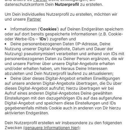
Veröffentlicht:
Donnerstag, 16.01.2025 15:04
Anzeige
Zwischen Kaarst und Neuss waren die Arbeiten für die
Elektrifizierung der Regiobahn gestartet. Hier stehen
auch schon die ersten Strommasten. Seit Anfang
dieser Woche finden wieder Arbeiten auf dem
Abschnitt zwischen Gerresheim und Mettmann statt.
Deshalb muss die S28 tagsüber durch Busse ersetzt
werden. Ab Frühjahr soll dann auch im Bereich
zwischen Mettmann-Stadtwald und Vohwinkel mit
ersten Vorarbeiten für die Elektrifizierung der S28
begonnen werden, so die Regiobahn. Sie will bis Ende
nächsten Jahres vom Diesel- auf einen Strombetrieb
umsteigen.