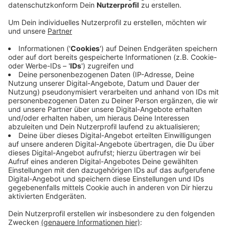
Veröffentlicht:
Freitag, 21.02.2025 14:28
Anzeige
Von der Rheinbahn heisst es: Das Shuttle sei von
vielen Interessierten, darunter auch politischen und
wirtschaftlichen Vertretern, gut aufgenommen
worden. Das Shuttle bietet Platz für bis zu zehn
Fahrgäste, darunter auch einen barrierefreien Sitzplatz,
und verfügt über eine elektrische Reichweite von
etwa 100 Kilometern. Die Rheinbahn plant, die
Technologie weiterzuentwickeln und in zukünftige
Mobilitätsangebote zu integrieren. Bei uns im Kreis
Mettmann gibt es bereits autonome Busse - seit
Anfang 2020 fahren sie durch Monheim.
Anzeige