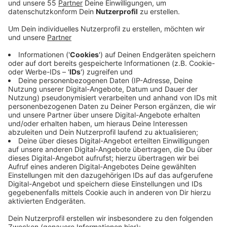
Anzeige
Er soll für eine Freundin einen Rettungswagen gerufen
haben, die Retter dann aber so sehr angepöbelt haben,
dass sie sich Hilfe von der Polizei holen mussten. Der
24-Jährige und seine Freundin hätten Alkohol
getrunken, bis sie kollabierte. Als der von ihm gerufene
Krankenwagen kam, soll er sich dann aber immer
wieder zwischen die Retter und die Patientin
gedrängt, mit Anwälten gedroht und die Sanitäter
persönlich bedroht haben. Die Sanitäter riefen
schließlich die Polizei. Nachdem diese wieder ging, soll
der Mettmanner dann noch die Abfahrt des
Rettungswagens verhindert haben. Demnach
verlangte er unnötige Auskünfte, habe sich vor den
Wagen gestellt und ihn fotografiert, bis die Retter
wieder die Polizei riefen. Dem Mettmanner droht jetzt