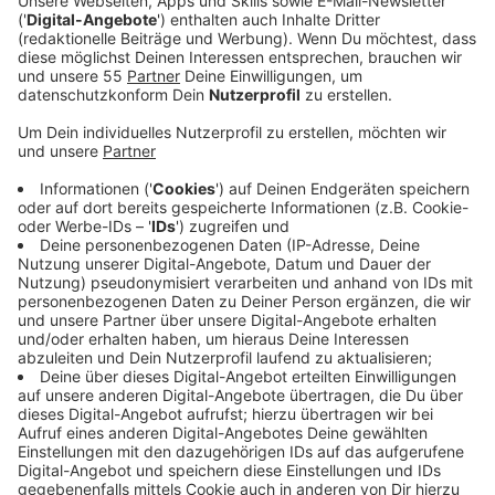
Ein 46-jähriger Mitsubishi-Fahrer musste an einer
Engstelle dort stark abbremsen, weil sich ein
entgegenkommender Wagen unberechtigt die
Vorfahrt genommen habe. Der Fahrer dieses Autos
habe daraufhin neben dem 46-jährigen gehalten, ihn
beschimpft und sprühte ihm durch das geöffnete
Fenster Reizstoff ins Gesicht gesprüht. Der Erkrather
wurde leicht verletzt und vor Ort ambulant behandelt.
Weiterfahren konnte er nicht.
Der Unbekannte flüchtete.
Anzeige
Er wird von Zeugen wie folgt beschrieben:
- Männlich