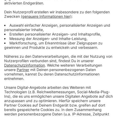
- 25 bis 30 Jahre alt
- Dunkle Haare, dunkler Teint
- Sprach akzentfrei Deutsch
Der Täter soll ein mittelgroßes, dunkles Auto gefahren
haben.
Die Polizei fragt: Wer hat am Montag, 8. Dezember
205, zum angegebenen Zeitpunkt in Erkrath die Tat
beobachtet oder kann sonstige Angaben dazu
machen? Hinweise bitte jederzeit an die Polizei
Erkrath unter 02104 9480-6450.
Anzeige