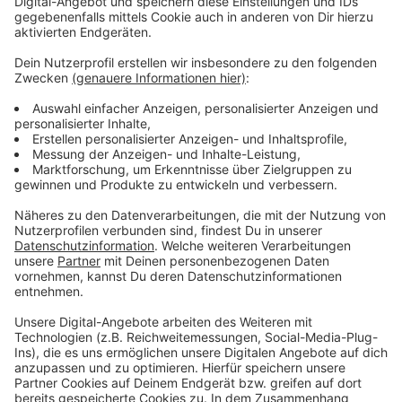
seien können. Vor dem Abflug sollte man also checken,
wie es sich bei dem Anbieter verhält.
Anzeige
Übersicht Regelungen an den Flughäfen
Anzeige
Flughafen Düsseldorf
Flughafen Köln/Bonn
Flughafen Weeze
Flughafen Münster/Osnabrück
Flughafen Paderborn-Lippstadt
Flughafen Dortmund