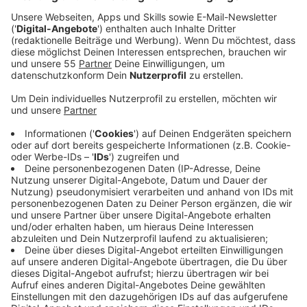
Veröffentlicht:
Mittwoch, 27.05.2020 10:29
Anzeige
Diese Urlaubssaison wird anders - egal, wie weit die
Beschränkungen noch aufgehoben werden. Auch an
den Flughäfen in NRW gelten die üblichen Regeln,
denen wir im Moment unterliegen: Maskenpflicht,
Mindestabstand und immer wieder desinfizieren. Auch
beim Gepäck gelten strengere Regeln. Am Flughafen
Düsseldorf zum Beispiel, kann man nur noch ein
Handgepäckstück mit in den Flieger nehmen. Und mit
einem sind auch Handtaschen oder kleine Rucksäcke
gemeint. Hat man eine Handtasche dabei, kann man
keinen kleinen Koffer mitnehmen und umgekehrt.
Daneben gibt es noch viele weitere Maßnahmen, die
allerdings auch von Airline zu Airline unterschiedlich