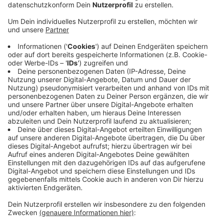
Anzeige
Am Donnerstag (04.06.) hat es in Ratingen eine kuriose
Panne eines Reisebusses gegeben. Der Bus ist auf
einem schmalen Waldweg im Bereich Götschenbeck
von der Fahrbahn abgekommen und hat sich so
festgefahren. Er sollte eine Gruppe von Kindern an
einer Jugendherberge abholen. Dem Fahrer sei die
Anfahrt über den Waldweg als sichere und bessere
Alternative zur regulären Strecke empfohlen worden,
heißt es von der Ratinger Feuerwehr. Sie hat die
Einsatzstelle bis zur Bergung des Busses abgesichert.
Die Kinder seien wegen der Panne mit Taxen von der
Jugendherberge abgeholt worden.
Anzeige