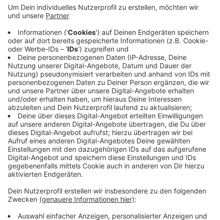
aktuell noch auf der S28 einsetzt. Außerdem
bieten die neuen Züge beim RE 47 rund 120
Sitzplätze, Steckdosen, Wlan und Platz für 12
Fahrräder. Darüber hinaus sind die Fahrzeuge
barrierefrei und sollen besseren Handyempfang
ermöglichen. Ab Dezember will die Regiobahn dann
auch auf der S28 über Mettmann und Erkrath neue,
modernere Züge einsetzen.
Veröffentlicht:
Mittwoch, 01.07.2026 07:28
Anzeige
Anzeige