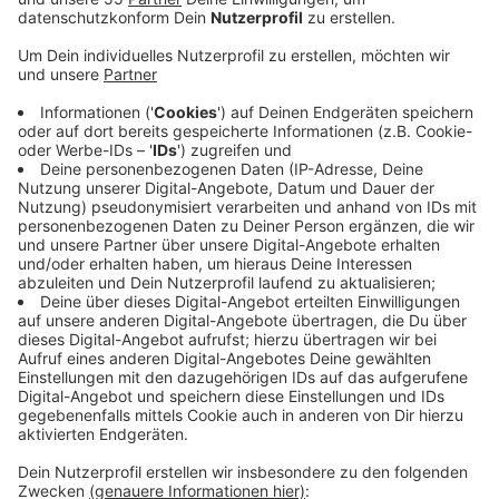
Vielzahl von Dosen nicht ordnungsgemäß
versteuertem Tabak sowie Getränkedosen vor.
Gegen den Besitzer des Ladens wurde ein
Ermittlungsverfahren eingeleitet.
Veröffentlicht:
Sonntag, 12.03.2023 09:16
Anzeige
In den beiden Bars auf der Hauptstraße wurden 30
Personen kontrolliert. Die Beamten stellten hier
Verstöße gegen das Baurecht fest und trafen auf
zwei nicht ordnungsgemäß aufgestellte
Geldspielautomaten. Auch hier wurden entsprechende
Anzeigen erstellt.