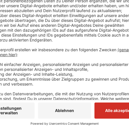
Es wurden die Gebühren der 100 größten Städte in De
teilweise sehr unterschiedlich aus. Am teuersten si
Leverkusen, Moers und Bergisch Gladbach. Am niedri
Magdeburg. In Düsseldorf sind die Gebühren gesunk
letzten Vergleich vor drei Jahren auf Platz 84, hat si
geschafft. Aus dem Kreis Mettmann ist nur Ratingen 
die Müllgebühren dort recht moderat. Ratingen lande
war es noch Platz 10. Dem Eigentümerverband Haus&G
Gebühren zum Teil um mehr als 600 Euro auseinander
Anzeige