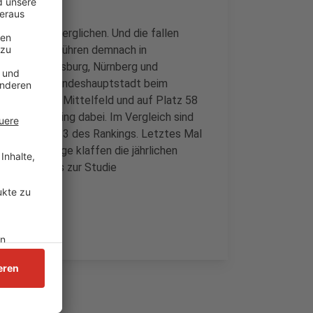
utschland verglichen. Und die fallen
nd die Müllgebühren demnach in
gsten in Flensburg, Nürnberg und
en. Lag die Landeshauptstadt beim
e es jetzt ins Mittelfeld und auf Platz 58
in dem Ranking dabei. Im Vergleich sind
t auf Platz 13 des Rankings. Letztes Mal
rund zufolge klaffen die jährlichen
.
Hier
geht es zur Studie