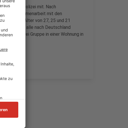
, teilt die Polizei mit. Nach
ion in Zusammenarbeit mit den
ei Syrer im Alter von 27, 25 und 21
n inzwischen alle nach Deutschland
ärz waren zwei Gruppe in einer Wohnung in