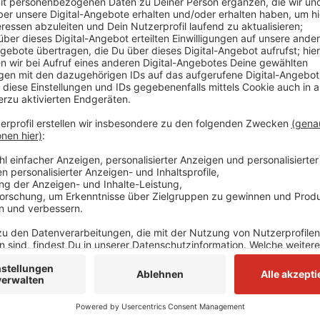
Jetzt sind weitere Tatverdächtige identifiziert worden
umfangreichen Ermittlungen sei es der Mordkommiss
Ermittlungsbehörden in den Niederlanden gelungen, dr
Jahren in den Niederlanden festzunehmen. Sie wurde
überstellt. Es wurden Haftbefehle erlassen. Mitte M
Essen aneinandergeraten.
Anzeige