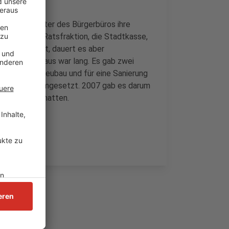
die Mitarbeiter des Bürgerbüros ihre
ann auch die Ratsfraktion, die Stadtkasse,
ett fertig ist, dauert es aber
 neuen Rathaus war lang. Es gab zwei
gegen einen Neubau und für eine Sanierung
5 wurde nie umgesetzt. 2007 gab es darum
 mitgemacht hatten.