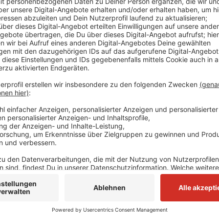
Zuerst beziehen heute der Verwaltungsvorstand und 
Plätze im Ratinger Rathaus. Bis Anfang Juli folgen d
das Finanz- und das Sozialamt. Bis das Rathaus kompl
wahrscheinlich noch bis zum Herbst. Der Weg zu dem
Bürgerentscheide. Darin sprachen sich die Ratinger 
des Gebäudes aus. Der erste Entscheid im Jahr 200
eine Zweiten. Er war jedoch ungültig, weil zu wenige
Anzeige