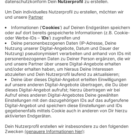
Anzeige
Nicht selten hieße es von der Verwaltung: kurzfristige
Lösungen seien beim Spagat zwischen Energiesparen
und Coronamaßnahmen nicht möglich. Es brauche nicht
nur Zeit, sondern auch Personal, was vorne und hinten
fehle. Der Ratinger Jugendrat hält dagegen und sagt,
dass die Stadt das Personalproblem in den Griff
bekommen müsse, denn sonst schaffe es Ratingen
nicht, klimaneutral zu werden. Der Jugendrat empfiehlt
weitere Maßnahmen beispielsweise zur Senkung der
Emissionen des Straßenverkehrs und zur
Energieeinsparung von städtischen Liegenschaften.
Anzeige