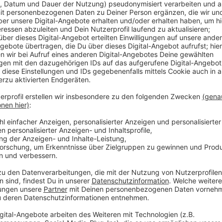
An extra eingerichteten Schaltern im Bürgerbüro kön
Reisepässe und Kinderreisepässe beantragt werden. 
Menschen aufgefallen, dass sie noch neue Ausweise 
Sonderaktion können telefonisch vereinbart werden.
Anzeige
Termine können unter Telefon 02102 550-1168 oder 
sind montags bis freitags jeweils von 8 bis 12 Uhr b
gebeten, auf diesem Weg Termine nur dann zu verein
erforderlich ist, wenn also Dokumente für bevorst
unbedingt benötigt werden.
Ansonsten können Termine wie gewohnt online über
Ausweisdokumente nicht kurzfristig benötigt werde