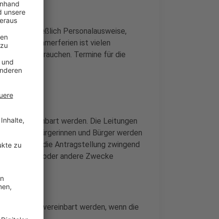
nen ausschließlich Personalausweise,
Vor den Sommerferien ist vielen
und Pässe brauchen. Termine für die
-1064 vereinbart werden. Die Leitungen
esetzt. Alle Bürgerinnen und Bürger werden
baren, wenn die Antragstellung zwingend
ehende Reisen oder andere Zwecke
ratingen.d
e
vereinbart werden, wenn die
n.