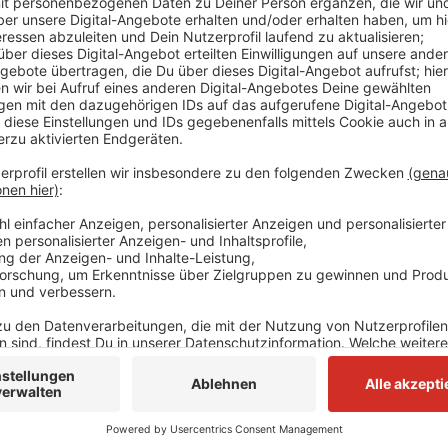
Anzeige
Schon seit 2019 verfolgt Ratingen die Ziele der Age
mit einer eigenen Nachhaltigkeitsstrategie, einem N
Maßnahmen in Verwaltung und Stadtentwicklung.Mit 
Ratingen das Thema weiter sichtbar machen – unter
Nachhaltigkeit“ im September oder auch dem städtisc
bestehendes Engagement zu würdigen – und noch m
gewinnen.
Anzeige