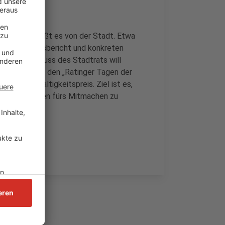
nda 2030, heißt es von der Stadt. Etwa
achhaltigkeitsbericht und konkreten
dem Beschluss des Stadtrats will
 anderem mit den „Ratinger Tagen der
hen Nachhaltigkeitspreis. Ziel ist es,
ehr Menschen fürs Mitmachen zu