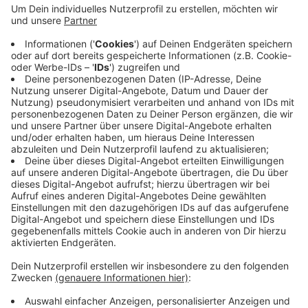
Auf der U76 gibt es weiterhin Einschränkungen, da die
Wendeschleife in Holthausen nach dem Unfall
gesperrt ist. Derzeit läuft die Suche nach der Ursache.
Dafür wird der Fahrdatenschreiber ausgewertet, so die
Rheinbahn. Aktuell kann sie weder technisches noch
menschliches Versagen ausschließen. Bei dem Unfall
gestern wurden 13 Personen verletzt, eine davon
schwer.
Anzeige
Anzeige