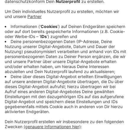
heißt es von der Stadt Ratingen.
Veröffentlicht:
Donnerstag, 05.12.2024 13:12
Anzeige
Der umgestaltete Kinderspielplatz am
Promenadenweg in Ratingen-Lintorf liegt direkt neben
der Freiwilligen Feuerwehr Lintorf - dieses Motto
wurde aufgegriffen: Es gibt darum themenbezogene
Spielgeräte wie ein Feuerwehrauto, Löschschläuche
und ein „brennendes“ Haus. So sollen Kinder spielerisch
ans Helfen herangeführt werden. Die Kosten für den
Spielplatz belaufen sich auf rund 190.000 Euro. Im Mai
2025 soll er offiziell eröffnet werden.
Anzeige