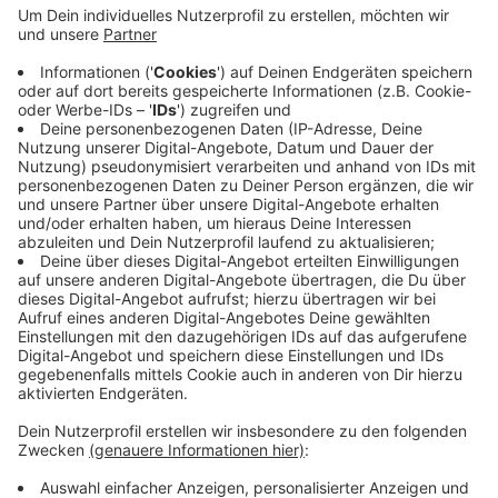
Die Route musste zuletzt wegen mehrerer Baustellen
dichtgemacht werden. Rund um die Ratinger
Dumeklemmerhalle hatten Arbeiten an
Wärmeleitungen und Neubauprojekte für
Einschränkungen gesorgt. Auch die Kreuzung
Bechemer Straße Ecke Europaring wurde umgestaltet.
Sie soll jetzt für Radfahrer sicherer sein, schreibt die
Stadt.
Anzeige
Anzeige