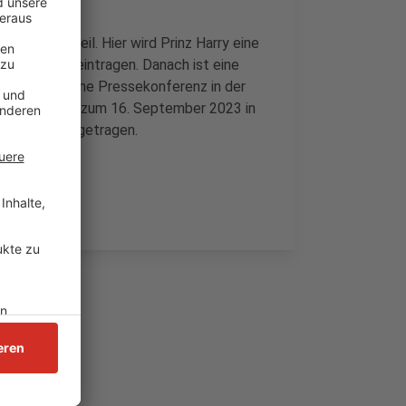
Rathaus teil. Hier wird Prinz Harry eine
 der Stadt eintragen. Danach ist eine
g ist dann eine Pressekonferenz in der
en vom 9. bis zum 16. September 2023 in
der Arena ausgetragen.