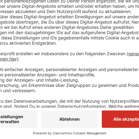
Harry und Meghan nehmen zuerst an einem Empfang im 
Rede hält und sich wie auch Meghan ins Goldene Buch
Schifffahrt über den Rhein geplant. Heute Nachmitta
Merkur Spiel-Arena geplant. Die Invictus Games find
Düsseldorf statt - ein Großteil Wettkämpfe wird in 
Anzeige