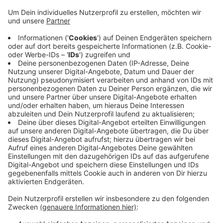
Anzeige
Neben den 100-Metern-Freistil warten auch noch
Disziplinen wie das Kleiderschwimmen und
Staffelwettbewerbe auf die rund 130 Teilnehmer. Mit
dabei ist auch ein Polizist aus dem Kreis Mettmann.
Für die morgen erfolgreichsten Sportler gehts dann
weiter nach Eichstätt in Bayern. Da finden dann die
Deutschen Polizeimeisterschaften im Schwimmen
statt. Start der morgigen Veranstaltung ist um neun
Uhr in der Schwimmoper.
Anzeige