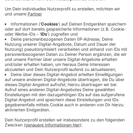
Anzeige
Es wurden die Lenk- und Ruhezeiten der Fahrer
kontrolliert; ebenso der technische Zustand der Busse
und Lastkraftwagen. Auch wurde ein Blick auf die
Ladungssicherung geworfen. Das Ergebnis nach acht
Stunden: Sechs mal waren die Fahrzeuge zu schwer
beladen, zwei Mal waren die Güter zudem falsch
gesichert. Vier Fahrzeuge durften nicht weiterfahren,
weil sie zu viele Mämngel hatten. Und: In vier Fällen
wurde der Fahrer mit dem Handy in der Hand erwischt.
Anzeige