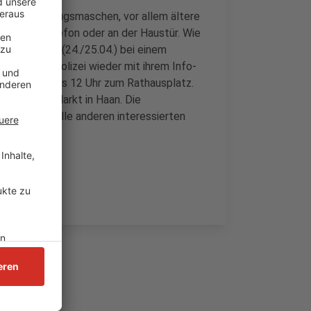
edenen Betrugsmaschen, vor allem ältere
gen, am Telefon oder an der Haustür. Wie
 und morgen (24./25.04.) bei einem
für ist die Polizei wieder mit ihrem Info-
4) von 10 bis 12 Uhr zum Rathausplatz.
 dem Neuen Markt in Haan. Die
ber auch an alle anderen interessierten