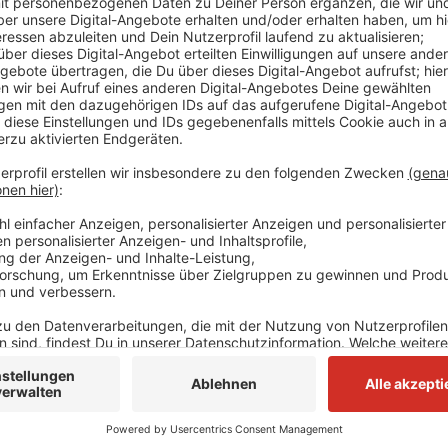
Immer wieder schaffen es Trickbetrüger mit verschi
Menschen unter Druck zu setzen und um Geld zu brin
man sich davor schützen kann - darum geht es heute
Infostand der Kriminalpolizei in Monheim und Haan. Da
Mobil unterwegs. In Monheim kommen sie heute (24.0
Morgen sind sie – ebenfalls von 10 bis 12 Uhr – auf
Veranstaltungen richten sich vor allem an Senioren a
Bürger.
Anzeige