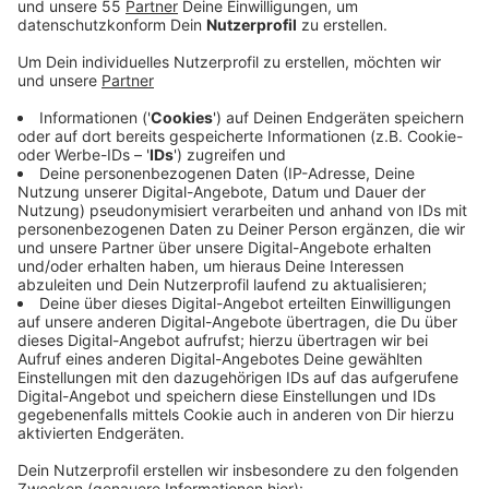
Anzeige
Auch bei uns im Kreis Mettmann hat es solche
Straftaten gegeben. Das steht in einem Bericht von
NRW-Innenminister Herbert Reul an den
Innenausschuss des Düsseldorfer Landtages. Bei
Straftaten mit Bezug zum Gaza-Krieg handelt es sich
zum Beispiel um Sachbeschädigungen oder
Volksverhetzung. Bei uns im Kreis wurden nach
Angaben der Polizei sechs bis sieben israelische
Flaggen an Schulen oder Rathäusern abgerissen. Es
gab außerdem verbale Bedrohungen in beide
Richtungen und Sachbeschädigungen meist in Form
von Graffiti. Insgesamt wurden 20 bis 25 Straftaten
verzeichnet. Dazu ermittelt der Staatsschutz in
Düsseldorf. Die Polizeistreifen im Kreis Mettmann
seien besonders sensibilisiert, sagte ein